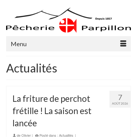
Menu
Actualités
7
La friture de perchot
AOÛT 2026
frétille ! La saison est
lancée
de
Olivier
|
Posté dans :
Actualités
|